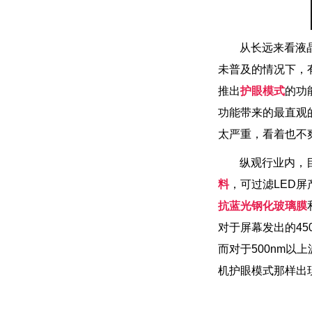
从长远来看液晶L
未普及的情况下
推出
护眼模式
的功能
功能带来的最直观的
太严重，看着也
纵观行业内
料
，可过滤LE
抗蓝光钢化玻璃膜
对于屏幕发出的450n
而对于500nm以上
机护眼模式那样出现