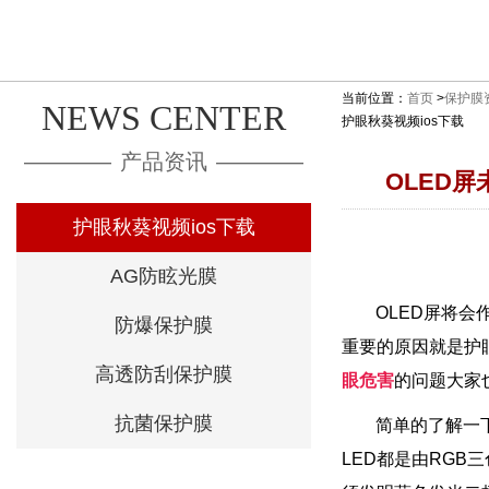
当前位置：
首页
>
保护膜
NEWS CENTER
护眼秋葵视频ios下载
————
产品资讯
————
OLED屏
护眼秋葵视频ios下载
AG防眩光膜
OLED屏将会作
防爆保护膜
重要的原因就是护眼
高透防刮保护膜
眼危害
的问题大家也开
抗菌保护膜
简单的了解一下
LED都是由RGB三