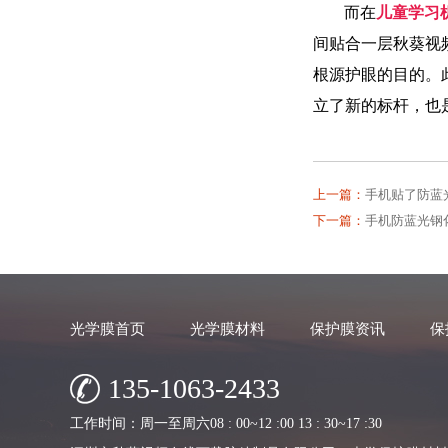
而在
儿童学习机
间贴合一层秋葵视频io
根源护眼的目的。
立了新的标杆，
上一篇：
手机贴了防蓝光
下一篇：
手机防蓝光钢化
光学膜首页
光学膜材料
保护膜资讯
保
135-1063-2433
工作时间：周一至周六08 : 00~12 :00 13 : 30~17 :30