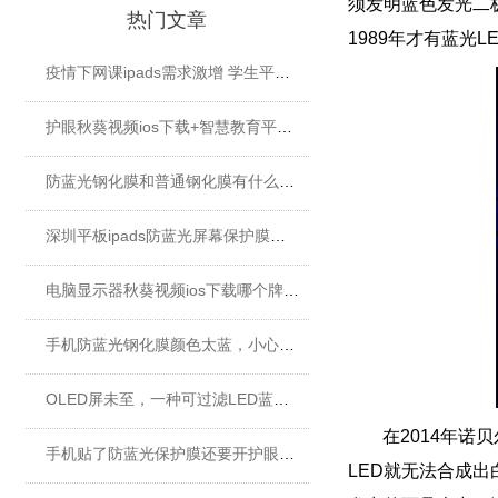
须发明蓝色发光二极管
热门文章
1989年才有蓝光LED
疫情下网课ipads需求激增 学生平板护眼贴膜找哪家好？
护眼秋葵视频ios下载+智慧教育平板 给孩子健康光明的未来
防蓝光钢化膜和普通钢化膜有什么不一样？
深圳平板ipads防蓝光屏幕保护膜定制厂家
电脑显示器秋葵视频ios下载哪个牌子好？
手机防蓝光钢化膜颜色太蓝，小心买了假货！
OLED屏未至，一种可过滤LED蓝光的秋葵视频ios下载材料发挥重要...
在2014年诺
手机贴了防蓝光保护膜还要开护眼模式吗？
LED就无法合成出白